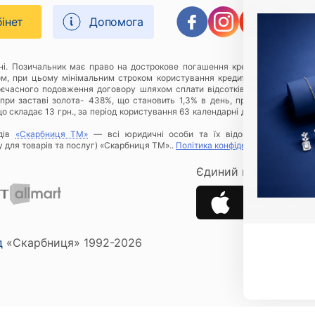
бінет
Допомога
дні. Позичальник має право на дострокове погашення кредиту в будь-яки
ом, при цьому мінімальним строком користування кредитом є 1 (один) к
оєчасного подовження договору шляхом сплати відсотків за відповідний 
при заставі золота- 438%, що становить 1,3% в день, приклад розрахунку
о складає 13 грн., за період користування 63 календарні дні Позичальнику
дів
«Скарбниця ТМ»
— всі юридичні особи та їх відокремлені підроз
у для товарів та послуг) «Скарбниця ТМ»..
Політика конфіденційності
.
Єдиний ключ до всіх 
Застосунок Скарбн
App Store
д
«Скарбниця» 1992-2026