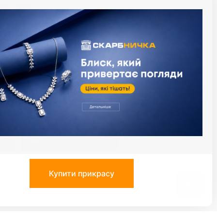
й момент за умови сплати процентів за
алендарний день). Максимальный термін
термін користування кредитом. Приклад
: при сумі кредиту 1000 грн., плата за
 необхідно буде заплатити суму у розмірі
діли, що надають ломбардні послуги з
сервісів
иця
Застосунок Скарбниця
Google Play