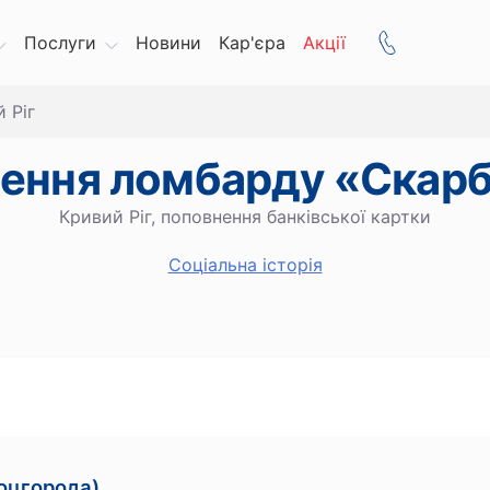
Послуги
Новини
Кар'єра
Акції
 Ріг
лення ломбарду «Скар
Кривий Ріг, поповнення банківської картки
Cоціальна історія
Соцгорода)