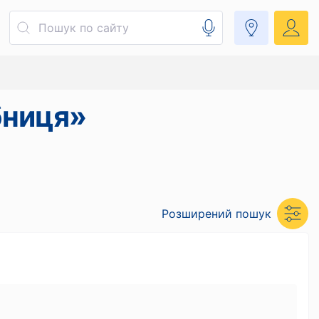
бниця»
Розширений пошук