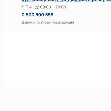
Пн-Нд: 08:00 - 20:00
Сервіси
0 800 500 555
Ломбард онлайн
Дзвінки по Україні безкоштовні
Мобільний ломбард
Зберігання цінностей
Бонусна програма
Як отримати бонуси
На що можна витратити бонуси