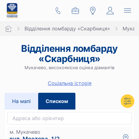
Відділення ломбарду «Скарбниця»
Мукач
Відділення ломбарду
«Скарбниця»
Мукачево, високоякісна оцінка діамантів
Cоціальна історія
На мапi
Списком
м. Мукачево
вул. Мостова, 1/2