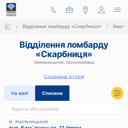
Відділення ломбарду «Скарбниця»
Хмель
Відділення ломбарду
«Скарбниця»
Хмельницький, промломбард
Cоціальна історія
На мапi
Списком
м. Хмельницький
вул. Кам`янецька, 11 (пром.