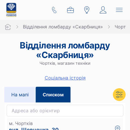
Відділення ломбарду «Скарбниця»
Чорткі
Відділення ломбарду
«Скарбниця»
Чортків, магазин техніки
Cоціальна історія
На мапi
Списком
м. Чортків
вул. Шевченка, 30