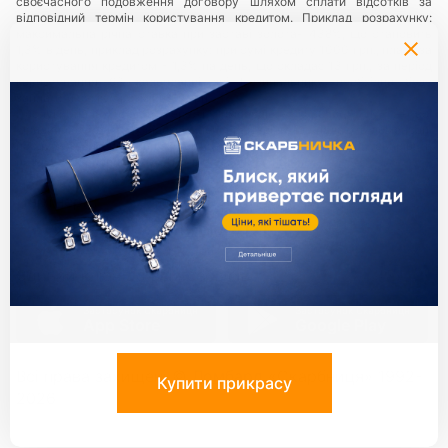
своєчасного подовження договору шляхом сплати відсотків за
відповідний термін користування кредитом. Приклад розрахунку:
максимальна річна ставка при заставі золота- 438%, що становить
1,3% в день, приклад розрахунку: при сумі кредиту 1000 грн., плата за
користування кредитом - 1,3% на день, що складає 13 грн., за період
користування 63 календарні дні Позичальнику необхідно буде
заплатити суму у розмірі 819 грн.
Послуги надаються в мережі ломбардів
«Скарбниця ТМ»
— всі
юридичні особи та їх відокремлені підрозділи, що надають ломбардні
послуги з використанням торгівельної марки (знаку для товарів та
послуг) «Скарбниця ТМ»..
Політика конфіденційності
.
Партнери:
Єдиний ключ до всіх сервісів
Застосунок Скарбниця
Застосунок Скарбниця
App Store
Google Play
Всі права захищені ©
Ломбард
«Скарбниця» 1992-
2026