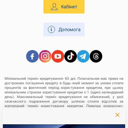
Кабінет
Допомога
Мінімальний термін кредитування: 63 дні. Позичальник має право на
дострокове погашення кредиту в будь-який момент за умови сплати
процентів за фактичний період користування кредитом, при цьому
мінімальним строком користування кредитом є 1 (один) календарний
день). Максимальный термін кредитування не обмежений, у разі
своєчасного подовження договору шляхом сплати відсотків за
відповідний термін користування кредитом. Приклад розрахунку:
максимальна річна ставка при заставі золота- 438%, що становить
1,3% в день, приклад розрахунку: при сумі кредиту 1000 грн., плата за
користування кредитом - 1,3% на день, що складає 13 грн., за період
користування 63 календарні дні Позичальнику необхідно буде