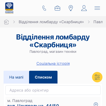
Відділення ломбарду «Скарбниця»
Павло
Відділення ломбарду
«Скарбниця»
Павлоград, магазин техніки
Cоціальна історія
На мапi
Списком
м. Павлоград
вул. Центральна, 44/50