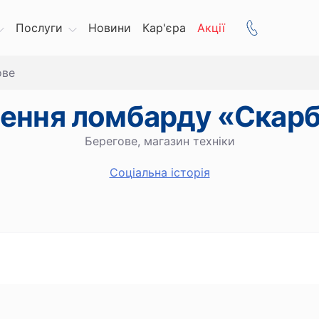
Послуги
Новини
Кар'єра
Акції
ове
лення ломбарду «Скар
Берегове, магазин техніки
Cоціальна історія