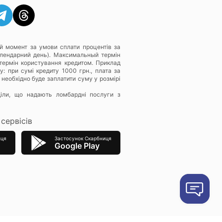
й момент за умови сплати процентів за
алендарний день). Максимальный термін
термін користування кредитом. Приклад
: при сумі кредиту 1000 грн., плата за
 необхідно буде заплатити суму у розмірі
діли, що надають ломбардні послуги з
сервісів
иця
Застосунок Скарбниця
Google Play