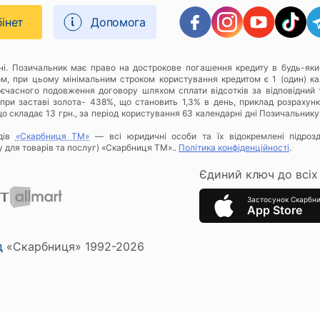
бінет
Допомога
дні. Позичальник має право на дострокове погашення кредиту в будь-яки
ом, при цьому мінімальним строком користування кредитом є 1 (один) к
оєчасного подовження договору шляхом сплати відсотків за відповідний 
при заставі золота- 438%, що становить 1,3% в день, приклад розрахунку
о складає 13 грн., за період користування 63 календарні дні Позичальнику
дів
«Скарбниця ТМ»
— всі юридичні особи та їх відокремлені підроз
у для товарів та послуг) «Скарбниця ТМ»..
Політика конфіденційності
.
Єдиний ключ до всіх 
Застосунок Скарбн
App Store
д
«Скарбниця» 1992-2026