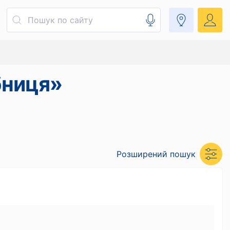
бниця»
Розширений пошук