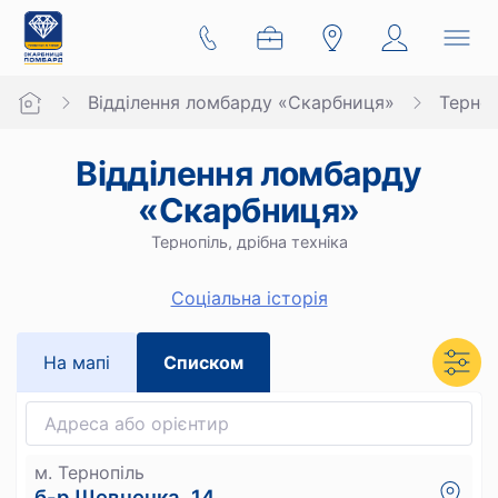
Відділення ломбарду «Скарбниця»
Терноп
Відділення ломбарду
«Скарбниця»
Тернопіль, дрібна техніка
Cоціальна історія
На мапi
Списком
м. Тернопіль
б-р Шевченка, 14