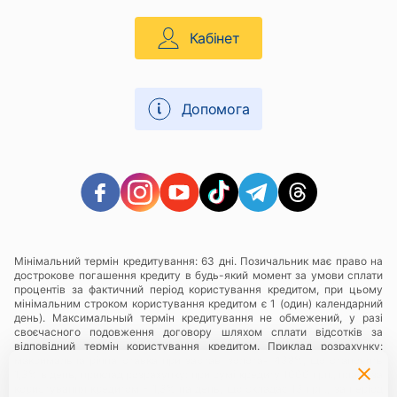
Кабінет
Допомога
Мінімальний термін кредитування: 63 дні. Позичальник має право на
дострокове погашення кредиту в будь-який момент за умови сплати
процентів за фактичний період користування кредитом, при цьому
мінімальним строком користування кредитом є 1 (один) календарний
день). Максимальный термін кредитування не обмежений, у разі
своєчасного подовження договору шляхом сплати відсотків за
відповідний термін користування кредитом. Приклад розрахунку:
максимальна річна ставка при заставі золота- 438%, що становить
1,3% в день, приклад розрахунку: при сумі кредиту 1000 грн., плата за
користування кредитом - 1,3% на день, що складає 13 грн., за період