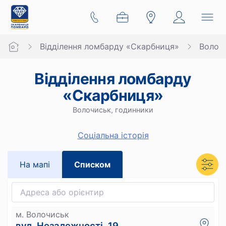
Відділення ломбарду «Скарбниця»
Волоч
Відділення ломбарду
«Скарбниця»
Волочиськ, годинники
Cоціальна історія
На мапi
Списком
м. Волочиськ
вул. Незалежності, 19