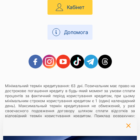
Кабінет
Допомога
Мінімальний термін кредитування: 63 дні. Позичальник має право на
дострокове погашення кредиту в будь-який момент за умови сплати
процентів за фактичний період користування кредитом, при цьому
мінімальним строком користування кредитом є 1 (один) календарний
день). Максимальный термін кредитування не обмежений, у разі
своєчасного подовження договору шляхом сплати відсотків за
відповідний термін користування кредитом. Приклад розрахунку:
максимальна річна ставка при заставі золота- 438%, що становить
1,3% в день, приклад розрахунку: при сумі кредиту 1000 грн., плата за
користування кредитом - 1,3% на день, що складає 13 грн., за період
користування 63 календарні дні Позичальнику необхідно буде