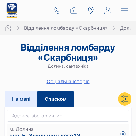
Відділення ломбарду «Скарбниця»
Долин
Відділення ломбарду
«Скарбниця»
Долина, сантехніка
Cоціальна історія
На мапi
Списком
м. Долина
вул. Б. Хмельницького,13