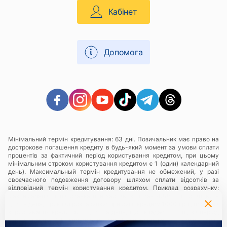
Кабінет
Допомога
Мінімальний термін кредитування: 63 дні. Позичальник має право на
дострокове погашення кредиту в будь-який момент за умови сплати
процентів за фактичний період користування кредитом, при цьому
мінімальним строком користування кредитом є 1 (один) календарний
день). Максимальный термін кредитування не обмежений, у разі
своєчасного подовження договору шляхом сплати відсотків за
відповідний термін користування кредитом. Приклад розрахунку:
максимальна річна ставка при заставі золота- 438%, що становить
1,3% в день, приклад розрахунку: при сумі кредиту 1000 грн., плата за
користування кредитом - 1,3% на день, що складає 13 грн., за період
користування 63 календарні дні Позичальнику необхідно буде