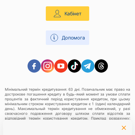
Кабінет
Допомога
Мінімальний термін кредитування: 63 дні. Позичальник має право на
дострокове погашення кредиту в будь-який момент за умови сплати
процентів за фактичний період користування кредитом, при цьому
мінімальним строком користування кредитом є 1 (один) календарний
день). Максимальный термін кредитування не обмежений, у разі
своєчасного подовження договору шляхом сплати відсотків за
відповідний термін користування кредитом. Приклад розрахунку:
максимальна річна ставка при заставі золота- 438%, що становить
1,3% в день, приклад розрахунку: при сумі кредиту 1000 грн., плата за
користування кредитом - 1,3% на день, що складає 13 грн., за період