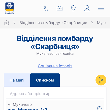
Відділення ломбарду «Скарбниця»
Мукач
Відділення ломбарду
«Скарбниця»
Мукачево, сантехніка
Cоціальна історія
На мапi
Списком
м. Мукачево
вул. Мостова, 1/2