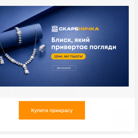
й момент за умови сплати процентів за
алендарний день). Максимальный термін
термін користування кредитом. Приклад
: при сумі кредиту 1000 грн., плата за
 необхідно буде заплатити суму у розмірі
діли, що надають ломбардні послуги з
сервісів
иця
Застосунок Скарбниця
Google Play