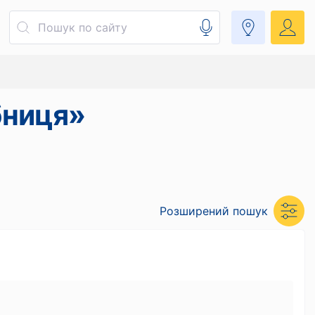
бниця»
Розширений пошук