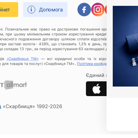
бінет
Допомога
дні. Позичальник має право на дострокове погашення кредиту в будь-яки
ом, при цьому мінімальним строком користування кредитом є 1 (один) к
оєчасного подовження договору шляхом сплати відсотків за відповідний 
при заставі золота- 438%, що становить 1,3% в день, приклад розрахунку
о складає 13 грн., за період користування 63 календарні дні Позичальнику
дів
«Скарбниця ТМ»
— всі юридичні особи та їх відокремлені підроз
у для товарів та послуг) «Скарбниця ТМ»..
Політика конфіденційності
.
Єдиний ключ до всіх 
Застосунок Скарбн
App Store
д
«Скарбниця» 1992-2026