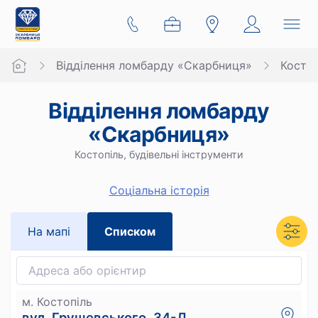
Відділення ломбарду «Скарбниця»
Костоп
Відділення ломбарду
«Скарбниця»
Костопіль, будівельні інструменти
Cоціальна історія
На мапi
Списком
м. Костопіль
вул. Грушевського, 34-Д