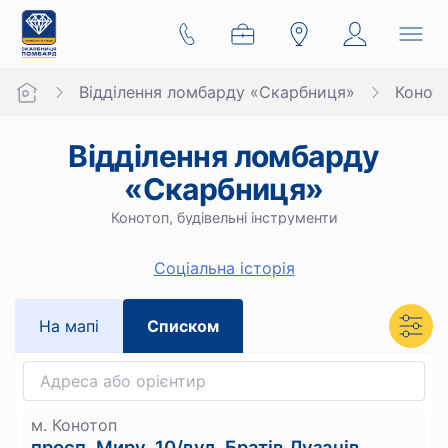
Відділення ломбарду «Скарбниця»
Конот
Відділення ломбарду
«Скарбниця»
Конотоп, будівельні інструменти
Cоціальна історія
На мапi
Списком
м. Конотоп
просп. Миру, 10/вул. Братів Лузанів,