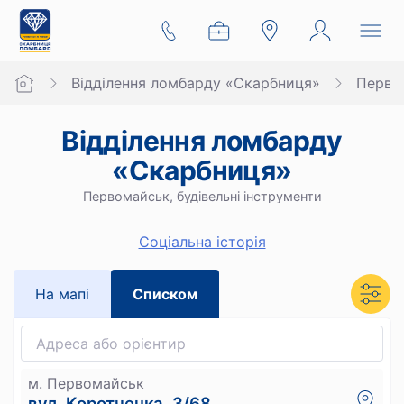
Відділення ломбарду «Скарбниця»
Перво
Відділення ломбарду
«Скарбниця»
Первомайськ, будівельні інструменти
Cоціальна історія
На мапi
Списком
м. Первомайськ
вул. Коротченка, 3/68