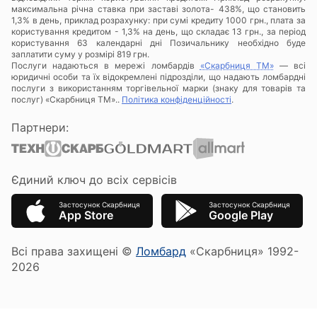
максимальна річна ставка при заставі золота- 438%, що становить
1,3% в день, приклад розрахунку: при сумі кредиту 1000 грн., плата за
користування кредитом - 1,3% на день, що складає 13 грн., за період
користування 63 календарні дні Позичальнику необхідно буде
заплатити суму у розмірі 819 грн.
Послуги надаються в мережі ломбардів
«Скарбниця ТМ»
— всі
юридичні особи та їх відокремлені підрозділи, що надають ломбардні
послуги з використанням торгівельної марки (знаку для товарів та
послуг) «Скарбниця ТМ»..
Політика конфіденційності
.
Партнери:
Єдиний ключ до всіх сервісів
Застосунок Скарбниця
Застосунок Скарбниця
App Store
Google Play
Всі права захищені ©
Ломбард
«Скарбниця» 1992-
2026