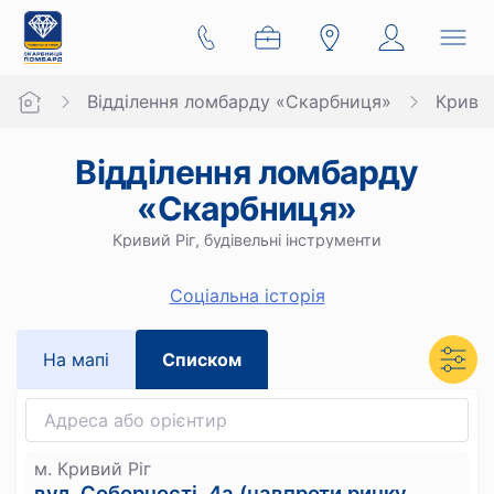
Відділення ломбарду «Скарбниця»
Кривий
Відділення ломбарду
«Скарбниця»
Кривий Ріг, будівельні інструменти
Cоціальна історія
На мапi
Списком
м. Кривий Ріг
вул. Соборності, 4а (навпроти ринку