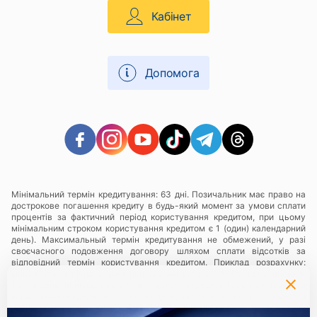
Кабінет
Допомога
Мінімальний термін кредитування: 63 дні. Позичальник має право на
дострокове погашення кредиту в будь-який момент за умови сплати
процентів за фактичний період користування кредитом, при цьому
мінімальним строком користування кредитом є 1 (один) календарний
день). Максимальный термін кредитування не обмежений, у разі
своєчасного подовження договору шляхом сплати відсотків за
відповідний термін користування кредитом. Приклад розрахунку:
максимальна річна ставка при заставі золота- 438%, що становить
1,3% в день, приклад розрахунку: при сумі кредиту 1000 грн., плата за
користування кредитом - 1,3% на день, що складає 13 грн., за період
користування 63 календарні дні Позичальнику необхідно буде