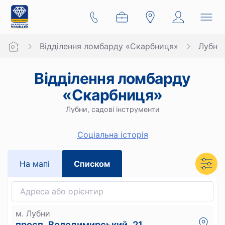
Відділення ломбарду «Скарбниця»
Лубни
Відділення ломбарду
«Скарбниця»
Лубни, садові інструменти
Cоціальна історія
На мапi
Списком
м. Лубни
просп. Володимирський, 21