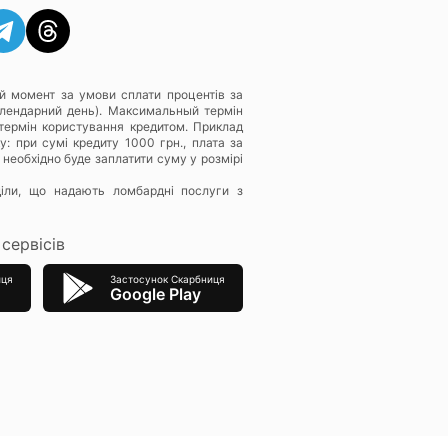
й момент за умови сплати процентів за
алендарний день). Максимальный термін
термін користування кредитом. Приклад
: при сумі кредиту 1000 грн., плата за
 необхідно буде заплатити суму у розмірі
діли, що надають ломбардні послуги з
сервісів
иця
Застосунок Скарбниця
Google Play