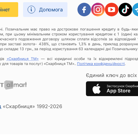
бінет
Допомога
дні. Позичальник має право на дострокове погашення кредиту в будь-яки
ом, при цьому мінімальним строком користування кредитом є 1 (один) к
оєчасного подовження договору шляхом сплати відсотків за відповідний 
при заставі золота- 438%, що становить 1,3% в день, приклад розрахунку
о складає 13 грн., за період користування 63 календарні дні Позичальнику
дів
«Скарбниця ТМ»
— всі юридичні особи та їх відокремлені підроз
у для товарів та послуг) «Скарбниця ТМ»..
Політика конфіденційності
.
Єдиний ключ до всіх 
Застосунок Скарбн
App Store
д
«Скарбниця» 1992-2026