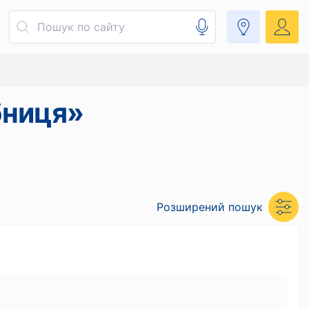
бниця»
Розширений пошук