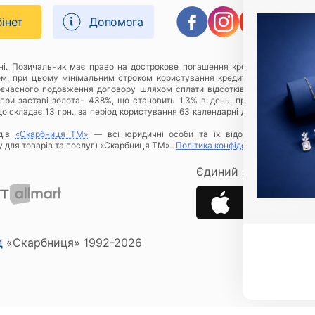
бінет
Допомога
дні. Позичальник має право на дострокове погашення кредиту в будь-яки
ом, при цьому мінімальним строком користування кредитом є 1 (один) к
оєчасного подовження договору шляхом сплати відсотків за відповідний 
при заставі золота- 438%, що становить 1,3% в день, приклад розрахунку
о складає 13 грн., за період користування 63 календарні дні Позичальнику
дів
«Скарбниця ТМ»
— всі юридичні особи та їх відокремлені підроз
у для товарів та послуг) «Скарбниця ТМ»..
Політика конфіденційності
.
Єдиний ключ до всіх 
Застосунок Скарбн
App Store
д
«Скарбниця» 1992-2026