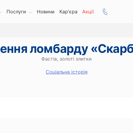
Послуги
Новини
Кар'єра
Акції
лення ломбарду «Скар
Фастів, золоті злитки
Cоціальна історія