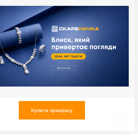
й момент за умови сплати процентів за
алендарний день). Максимальный термін
термін користування кредитом. Приклад
: при сумі кредиту 1000 грн., плата за
 необхідно буде заплатити суму у розмірі
діли, що надають ломбардні послуги з
сервісів
иця
Застосунок Скарбниця
Google Play