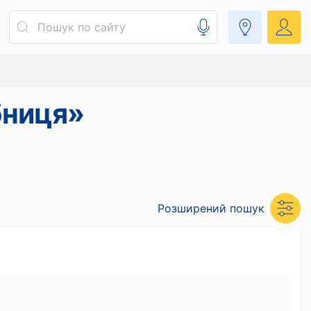
бниця»
Розширений пошук