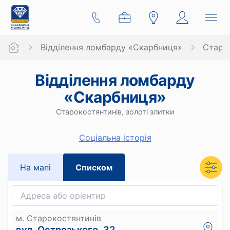
Відділення ломбарду «Скарбниця»
Старо
Відділення ломбарду
«Скарбниця»
Старокостянтинів, золоті злитки
Cоціальна історія
На мапi
Списком
м. Старокостянтинів
вул. Острозького, 32