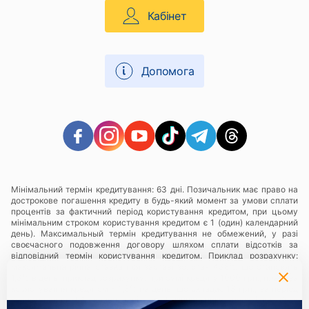
Кабінет
Допомога
Мінімальний термін кредитування: 63 дні. Позичальник має право на
дострокове погашення кредиту в будь-який момент за умови сплати
процентів за фактичний період користування кредитом, при цьому
мінімальним строком користування кредитом є 1 (один) календарний
день). Максимальный термін кредитування не обмежений, у разі
своєчасного подовження договору шляхом сплати відсотків за
відповідний термін користування кредитом. Приклад розрахунку:
максимальна річна ставка при заставі золота- 438%, що становить
1,3% в день, приклад розрахунку: при сумі кредиту 1000 грн., плата за
користування кредитом - 1,3% на день, що складає 13 грн., за період
користування 63 календарні дні Позичальнику необхідно буде