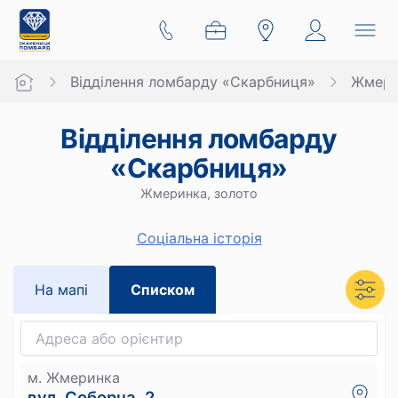
Відділення ломбарду «Скарбниця»
Жмери
Відділення ломбарду
«Скарбниця»
Жмеринка, золото
Cоціальна історія
На мапi
Списком
м. Жмеринка
вул. Соборна, 2