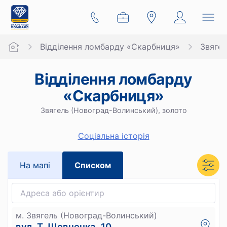
Відділення ломбарду «Скарбниця»
Звяге
Відділення ломбарду
«Скарбниця»
Звягель (Новоград-Волинський), золото
Cоціальна історія
На мапi
Списком
м. Звягель (Новоград-Волинський)
вул. Т. Шевченка, 10