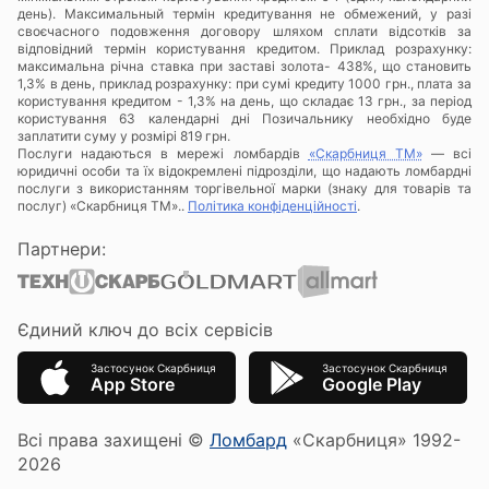
день). Максимальный термін кредитування не обмежений, у разі
своєчасного подовження договору шляхом сплати відсотків за
відповідний термін користування кредитом. Приклад розрахунку:
максимальна річна ставка при заставі золота- 438%, що становить
1,3% в день, приклад розрахунку: при сумі кредиту 1000 грн., плата за
користування кредитом - 1,3% на день, що складає 13 грн., за період
користування 63 календарні дні Позичальнику необхідно буде
заплатити суму у розмірі 819 грн.
Послуги надаються в мережі ломбардів
«Скарбниця ТМ»
— всі
юридичні особи та їх відокремлені підрозділи, що надають ломбардні
послуги з використанням торгівельної марки (знаку для товарів та
послуг) «Скарбниця ТМ»..
Політика конфіденційності
.
Партнери:
Єдиний ключ до всіх сервісів
Застосунок Скарбниця
Застосунок Скарбниця
App Store
Google Play
Всі права захищені ©
Ломбард
«Скарбниця» 1992-
2026