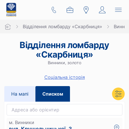
Відділення ломбарду «Скарбниця»
Винни
Відділення ломбарду
«Скарбниця»
Винники, золото
Cоціальна історія
На мапi
Списком
м. Винники
вул. Крушельницької, 3