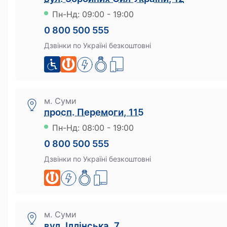
Пн-Нд: 09:00 - 19:00
Сервіси
0 800 500 555
Ломбард онлайн
Дзвінки по Україні безкоштовні
Мобільний ломбард
Зберігання цінностей
Бонусна програма
м. Суми
Як отримати бонуси
просп. Перемоги, 115
На що можна витратити бонуси
Пн-Нд: 08:00 - 19:00
0 800 500 555
Дзвінки по Україні безкоштовні
м. Суми
вул. Іллінська, 7