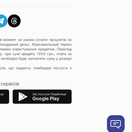
й момент за умови сплати процентів за
алендарний день). Максимальный термін
термін користування кредитом. Приклад
: при сумі кредиту 1000 грн., плата за
 необхідно буде заплатити суму у розмірі
діли, що надають ломбардні послуги з
сервісів
иця
Застосунок Скарбниця
Google Play