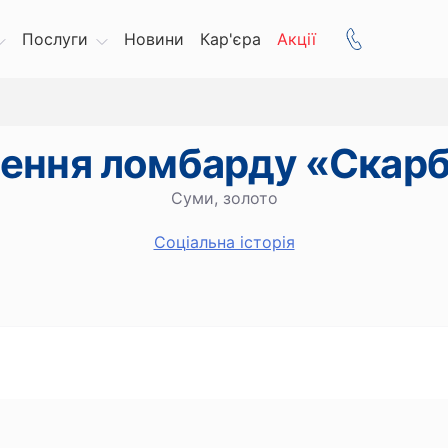
Послуги
Новини
Кар'єра
Акції
лення ломбарду «Скар
Суми, золото
Cоціальна історія