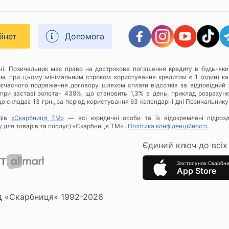
бінет
Допомога
дні. Позичальник має право на дострокове погашення кредиту в будь-яки
ом, при цьому мінімальним строком користування кредитом є 1 (один) к
оєчасного подовження договору шляхом сплати відсотків за відповідний 
при заставі золота- 438%, що становить 1,3% в день, приклад розрахунку
о складає 13 грн., за період користування 63 календарні дні Позичальнику
дів
«Скарбниця ТМ»
— всі юридичні особи та їх відокремлені підроз
у для товарів та послуг) «Скарбниця ТМ»..
Політика конфіденційності
.
Єдиний ключ до всіх 
Застосунок Скарбн
App Store
д
«Скарбниця» 1992-2026