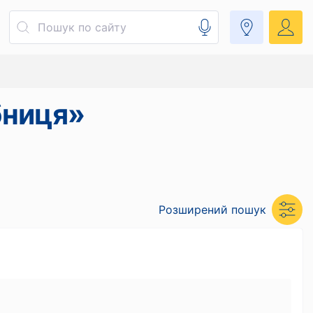
бниця»
Розширений пошук