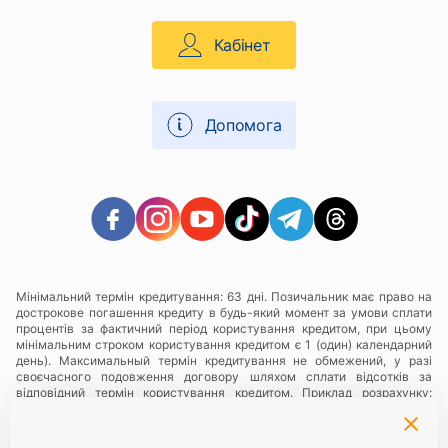
Кабінет
Допомога
Мінімальний термін кредитування: 63 дні. Позичальник має право на
дострокове погашення кредиту в будь-який момент за умови сплати
процентів за фактичний період користування кредитом, при цьому
мінімальним строком користування кредитом є 1 (один) календарний
день). Максимальный термін кредитування не обмежений, у разі
своєчасного подовження договору шляхом сплати відсотків за
відповідний термін користування кредитом. Приклад розрахунку:
максимальна річна ставка при заставі золота- 438%, що становить
1,3% в день, приклад розрахунку: при сумі кредиту 1000 грн., плата за
користування кредитом - 1,3% на день, що складає 13 грн., за період