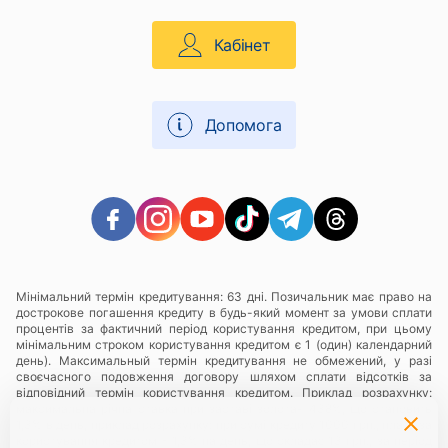
Кабінет
Допомога
Мінімальний термін кредитування: 63 дні. Позичальник має право на
дострокове погашення кредиту в будь-який момент за умови сплати
процентів за фактичний період користування кредитом, при цьому
мінімальним строком користування кредитом є 1 (один) календарний
день). Максимальный термін кредитування не обмежений, у разі
своєчасного подовження договору шляхом сплати відсотків за
відповідний термін користування кредитом. Приклад розрахунку:
максимальна річна ставка при заставі золота- 438%, що становить
1,3% в день, приклад розрахунку: при сумі кредиту 1000 грн., плата за
користування кредитом - 1,3% на день, що складає 13 грн., за період