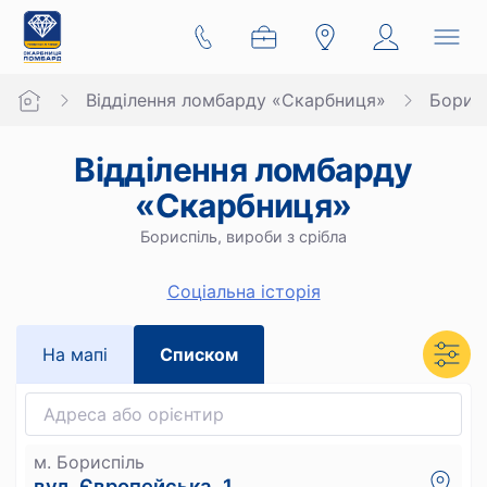
Відділення ломбарду «Скарбниця»
Борис
Відділення ломбарду
«Скарбниця»
Бориспіль, вироби з срібла
Cоціальна історія
На мапi
Списком
м. Бориспіль
вул. Європейська, 1