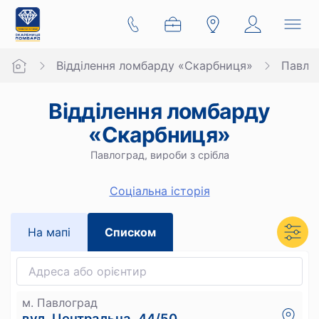
Відділення ломбарду «Скарбниця»
Павло
Відділення ломбарду
«Скарбниця»
Павлоград, вироби з срібла
Cоціальна історія
На мапi
Списком
м. Павлоград
вул. Центральна, 44/50