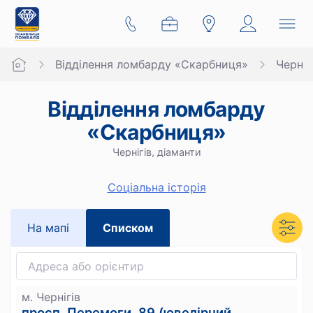
Відділення ломбарду «Скарбниця»
Черніг
Відділення ломбарду
«Скарбниця»
Чернігів, діаманти
Cоціальна історія
На мапi
Списком
м. Чернігів
просп. Перемоги, 89 (ювелірний