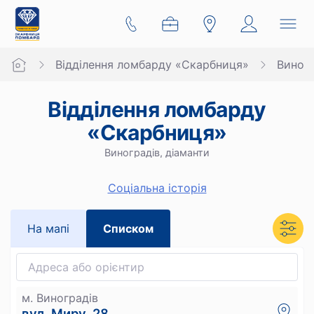
Відділення ломбарду «Скарбниця»
Виногр
Відділення ломбарду
«Скарбниця»
Виноградів, діаманти
Cоціальна історія
На мапi
Списком
м. Виноградів
вул. Миру, 28