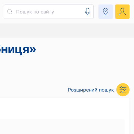
бниця»
Розширений пошук