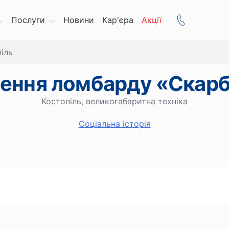
Послуги
Новини
Кар'єра
Акції
іль
лення ломбарду «Скар
Костопіль, великогабаритна техніка
Cоціальна історія