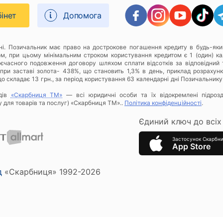
бінет
Допомога
дні. Позичальник має право на дострокове погашення кредиту в будь-яки
ом, при цьому мінімальним строком користування кредитом є 1 (один) к
оєчасного подовження договору шляхом сплати відсотків за відповідний 
при заставі золота- 438%, що становить 1,3% в день, приклад розрахунку
о складає 13 грн., за період користування 63 календарні дні Позичальнику
дів
«Скарбниця ТМ»
— всі юридичні особи та їх відокремлені підроз
у для товарів та послуг) «Скарбниця ТМ»..
Політика конфіденційності
.
Єдиний ключ до всіх 
Застосунок Скарбн
App Store
д
«Скарбниця» 1992-2026