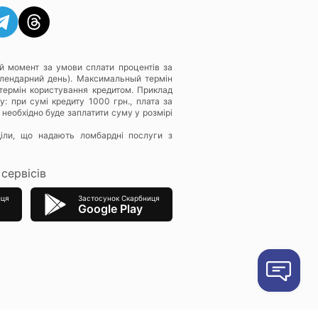
й момент за умови сплати процентів за
алендарний день). Максимальный термін
термін користування кредитом. Приклад
: при сумі кредиту 1000 грн., плата за
 необхідно буде заплатити суму у розмірі
діли, що надають ломбардні послуги з
сервісів
иця
Застосунок Скарбниця
Google Play