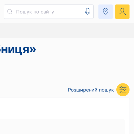
бниця»
Розширений пошук