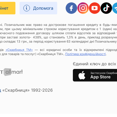
бінет
Допомога
дні. Позичальник має право на дострокове погашення кредиту в будь-яки
ом, при цьому мінімальним строком користування кредитом є 1 (один) к
оєчасного подовження договору шляхом сплати відсотків за відповідний 
при заставі золота- 438%, що становить 1,3% в день, приклад розрахунку
о складає 13 грн., за період користування 63 календарні дні Позичальнику
дів
«Скарбниця ТМ»
— всі юридичні особи та їх відокремлені підроз
у для товарів та послуг) «Скарбниця ТМ»..
Політика конфіденційності
.
Єдиний ключ до всіх 
Застосунок Скарбн
App Store
д
«Скарбниця» 1992-2026