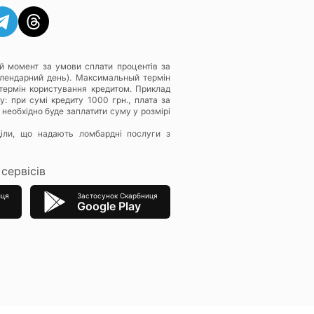
й момент за умови сплати процентів за
алендарний день). Максимальный термін
термін користування кредитом. Приклад
: при сумі кредиту 1000 грн., плата за
 необхідно буде заплатити суму у розмірі
діли, що надають ломбардні послуги з
сервісів
иця
Застосунок Скарбниця
Google Play