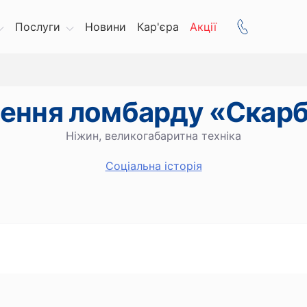
Послуги
Новини
Кар'єра
Акції
лення ломбарду «Скар
Ніжин, великогабаритна техніка
Cоціальна історія