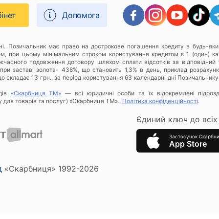
бінет
Допомога
дні. Позичальник має право на дострокове погашення кредиту в будь-яки
ом, при цьому мінімальним строком користування кредитом є 1 (один) к
оєчасного подовження договору шляхом сплати відсотків за відповідний 
при заставі золота- 438%, що становить 1,3% в день, приклад розрахунку
о складає 13 грн., за період користування 63 календарні дні Позичальнику
дів
«Скарбниця ТМ»
— всі юридичні особи та їх відокремлені підроз
у для товарів та послуг) «Скарбниця ТМ»..
Політика конфіденційності
.
Єдиний ключ до всіх 
Застосунок Скарбн
App Store
д
«Скарбниця» 1992-2026