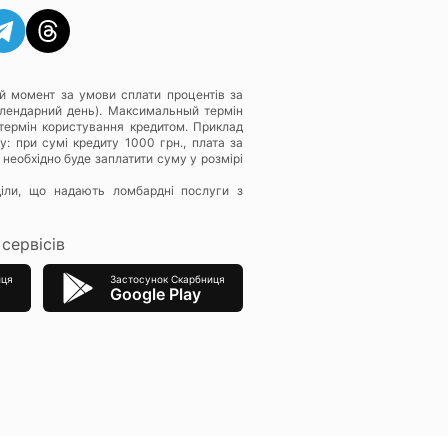
й момент за умови сплати процентів за
алендарний день). Максимальный термін
термін користування кредитом. Приклад
: при сумі кредиту 1000 грн., плата за
 необхідно буде заплатити суму у розмірі
діли, що надають ломбардні послуги з
сервісів
иця
Застосунок Скарбниця
Google Play