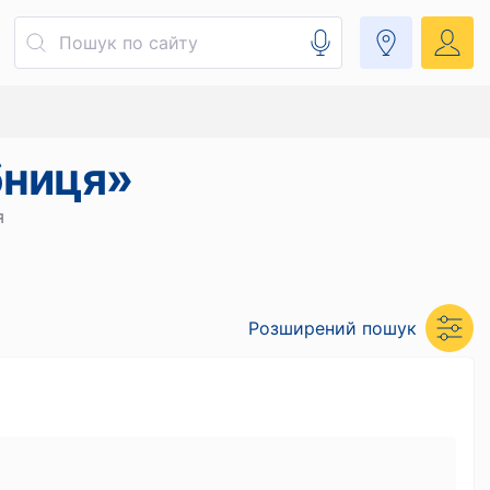
бниця»
я
Розширений пошук