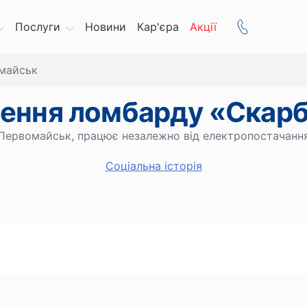
Послуги
Новини
Кар'єра
Акції
майськ
лення ломбарду «Скар
Первомайськ, працює незалежно від електропостачанн
Cоціальна історія