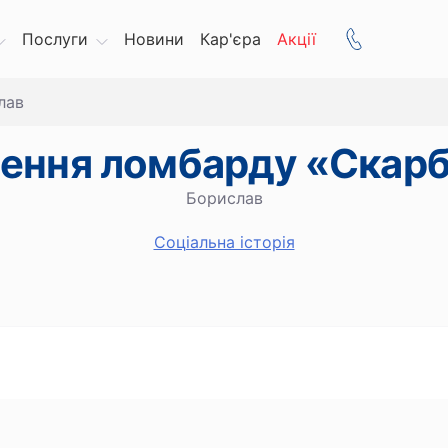
Послуги
Новини
Кар'єра
Акції
лав
лення ломбарду «Скар
Борислав
Cоціальна історія