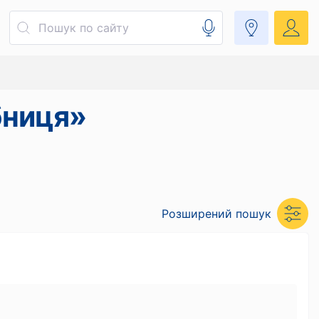
бниця»
Розширений пошук