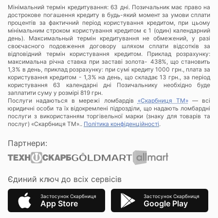
Мінімальний термін кредитування: 63 дні. Позичальник має право на
дострокове погашення кредиту в будь-який момент за умови сплати
процентів за фактичний період користування кредитом, при цьому
мінімальним строком користування кредитом є 1 (один) календарний
день). Максимальный термін кредитування не обмежений, у разі
своєчасного подовження договору шляхом сплати відсотків за
відповідний термін користування кредитом. Приклад розрахунку:
максимальна річна ставка при заставі золота- 438%, що становить
1,3% в день, приклад розрахунку: при сумі кредиту 1000 грн., плата за
користування кредитом - 1,3% на день, що складає 13 грн., за період
користування 63 календарні дні Позичальнику необхідно буде
заплатити суму у розмірі 819 грн.
Послуги надаються в мережі ломбардів
«Скарбниця ТМ»
— всі
юридичні особи та їх відокремлені підрозділи, що надають ломбардні
послуги з використанням торгівельної марки (знаку для товарів та
послуг) «Скарбниця ТМ»..
Політика конфіденційності
.
Партнери:
Єдиний ключ до всіх сервісів
Застосунок Скарбниця
Застосунок Скарбниця
App Store
Google Play