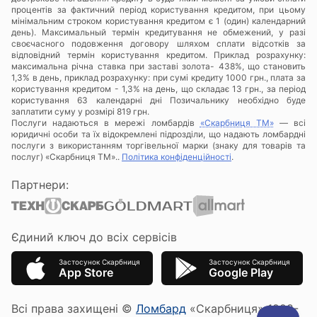
процентів за фактичний період користування кредитом, при цьому
мінімальним строком користування кредитом є 1 (один) календарний
день). Максимальный термін кредитування не обмежений, у разі
своєчасного подовження договору шляхом сплати відсотків за
відповідний термін користування кредитом. Приклад розрахунку:
максимальна річна ставка при заставі золота- 438%, що становить
1,3% в день, приклад розрахунку: при сумі кредиту 1000 грн., плата за
користування кредитом - 1,3% на день, що складає 13 грн., за період
користування 63 календарні дні Позичальнику необхідно буде
заплатити суму у розмірі 819 грн.
Послуги надаються в мережі ломбардів
«Скарбниця ТМ»
— всі
юридичні особи та їх відокремлені підрозділи, що надають ломбардні
послуги з використанням торгівельної марки (знаку для товарів та
послуг) «Скарбниця ТМ»..
Політика конфіденційності
.
Партнери:
Єдиний ключ до всіх сервісів
Застосунок Скарбниця
Застосунок Скарбниця
App Store
Google Play
Всі права захищені ©
Ломбард
«Скарбниця» 1992-