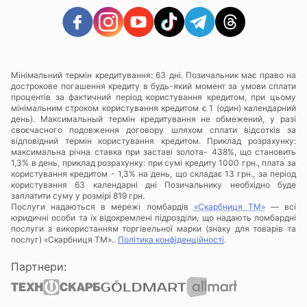
Мінімальний термін кредитування: 63 дні. Позичальник має право на
дострокове погашення кредиту в будь-який момент за умови сплати
процентів за фактичний період користування кредитом, при цьому
мінімальним строком користування кредитом є 1 (один) календарний
день). Максимальный термін кредитування не обмежений, у разі
своєчасного подовження договору шляхом сплати відсотків за
відповідний термін користування кредитом. Приклад розрахунку:
максимальна річна ставка при заставі золота- 438%, що становить
1,3% в день, приклад розрахунку: при сумі кредиту 1000 грн., плата за
користування кредитом - 1,3% на день, що складає 13 грн., за період
користування 63 календарні дні Позичальнику необхідно буде
заплатити суму у розмірі 819 грн.
Послуги надаються в мережі ломбардів
«Скарбниця ТМ»
— всі
юридичні особи та їх відокремлені підрозділи, що надають ломбардні
послуги з використанням торгівельної марки (знаку для товарів та
послуг) «Скарбниця ТМ»..
Політика конфіденційності
.
Партнери: