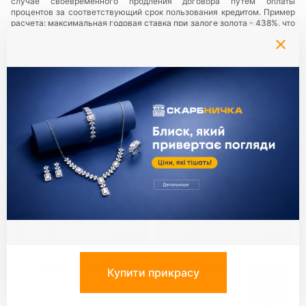
случае своевременного продления договора путем оплаты
процентов за соответствующий срок пользования кредитом. Пример
расчета: максимальная годовая ставка при залоге золота - 438%, что
составляет 1,3% в день, пример расчета: при сумме кредита 1000
грн., плата за пользование кредитом - 1,3% в день, составляющий 13
грн., за период пользования 63 календарных дня Заемщику
необходимо будет заплатить сумму в размере 819 грн.
Услуги предоставляются в сети ломбардов
«Скарбниця ТМ»
— все
юридические лица и их обособленные подразделения,
предоставляющие ломбардные услуги с использованием торговой
марки (знака для товаров и услуг) «Скарбниця ТМ»..
Политика
конфиденциальности
.
Партнери:
Единый ключ ко всем сервисам
Приложение Скарбниця
Приложение Скарбниця
App Store
Google Play
Все права защищены ©
Ломбард
«Скарбниця»
1992-2026