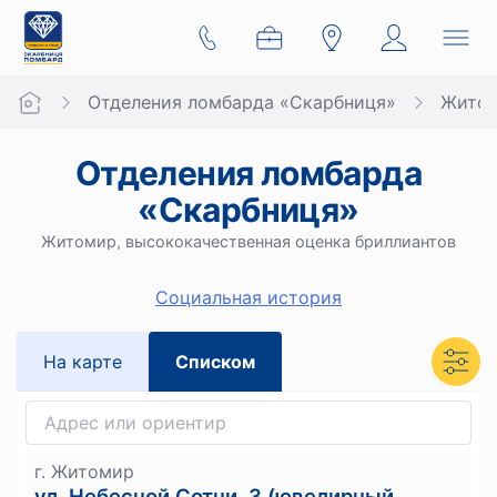
Отделения ломбарда «Скарбниця»
Жито
Отделения ломбарда
«Скарбниця»
Житомир, высококачественная оценка бриллиантов
Социальная история
На карте
Списком
г. Житомир
ул. Небесной Сотни, 3 (ювелирный