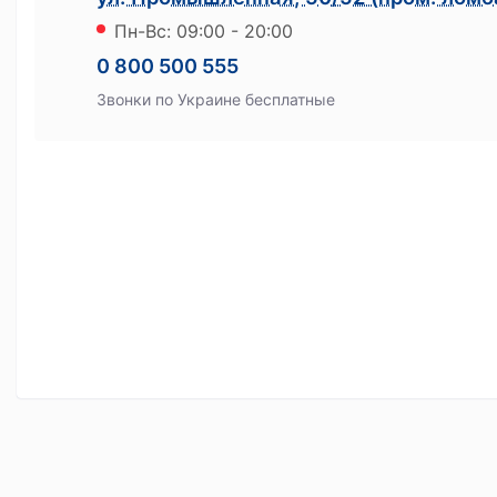
Пн-Вс: 09:00 - 20:00
Сервисы
0 800 500 555
Ломбард онлайн
Звонки по Украине бесплатные
Мобильный ломбард
Хранение ценностей
Бонусная программа
Как получить бонусы
На что можно потратить бонусы