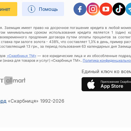
бинет
Помощь
я. Заемщик имеет право на досрочное погашение кредита в любой момен
этом минимальным сроком использования кредита является 1 (один) к
своевременного продления договора путем оплаты процентов за соотве
тавка при залоге золота - 438%, что составляет 1,3% в день, пример расч
, составляющий 13 грн., за период пользования 63 календарных дня Заемщ
рдов
«Скарбниця ТМ»
— все юридические лица и их обособленные подра
 (знака для товаров и услуг) «Скарбниця ТМ»..
Политика конфиденциально
Единый ключ ко все
Приложение Скарбн
App Store
ард
«Скарбниця» 1992-2026