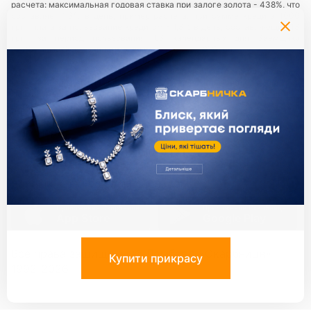
расчета: максимальная годовая ставка при залоге золота - 438%, что
составляет 1,3% в день, пример расчета: при сумме кредита 1000
грн., плата за пользование кредитом - 1,3% в день, составляющий 13
грн., за период пользования 63 календарных дня Заемщику
необходимо будет заплатить сумму в размере 819 грн.
Услуги предоставляются в сети ломбардов
«Скарбниця ТМ»
— все
юридические лица и их обособленные подразделения,
предоставляющие ломбардные услуги с использованием торговой
марки (знака для товаров и услуг) «Скарбниця ТМ»..
Политика
конфиденциальности
.
Партнери:
Единый ключ ко всем сервисам
Приложение Скарбниця
Приложение Скарбниця
App Store
Google Play
Все права защищены ©
Ломбард
«Скарбниця»
1992-2026