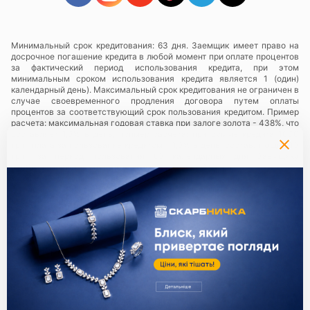
Минимальный срок кредитования: 63 дня. Заемщик имеет право на
досрочное погашение кредита в любой момент при оплате процентов
за фактический период использования кредита, при этом
минимальным сроком использования кредита является 1 (один)
календарный день). Максимальный срок кредитования не ограничен в
случае своевременного продления договора путем оплаты
процентов за соответствующий срок пользования кредитом. Пример
расчета: максимальная годовая ставка при залоге золота - 438%, что
составляет 1,3% в день, пример расчета: при сумме кредита 1000
грн., плата за пользование кредитом - 1,3% в день, составляющий 13
грн., за период пользования 63 календарных дня Заемщику
необходимо будет заплатить сумму в размере 819 грн.
Услуги предоставляются в сети ломбардов
«Скарбниця ТМ»
— все
юридические лица и их обособленные подразделения,
предоставляющие ломбардные услуги с использованием торговой
марки (знака для товаров и услуг) «Скарбниця ТМ»..
Политика
конфиденциальности
.
Партнери:
Единый ключ ко всем сервисам