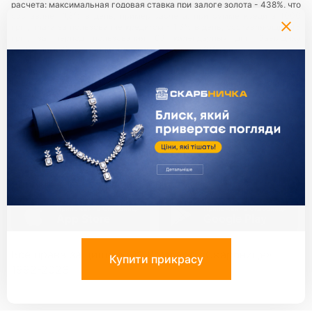
расчета: максимальная годовая ставка при залоге золота - 438%, что
составляет 1,3% в день, пример расчета: при сумме кредита 1000
грн., плата за пользование кредитом - 1,3% в день, составляющий 13
грн., за период пользования 63 календарных дня Заемщику
необходимо будет заплатить сумму в размере 819 грн.
Услуги предоставляются в сети ломбардов
«Скарбниця ТМ»
— все
юридические лица и их обособленные подразделения,
предоставляющие ломбардные услуги с использованием торговой
марки (знака для товаров и услуг) «Скарбниця ТМ»..
Политика
конфиденциальности
.
Партнери:
Единый ключ ко всем сервисам
Приложение Скарбниця
Приложение Скарбниця
App Store
Google Play
Все права защищены ©
Ломбард
«Скарбниця»
1992-2026