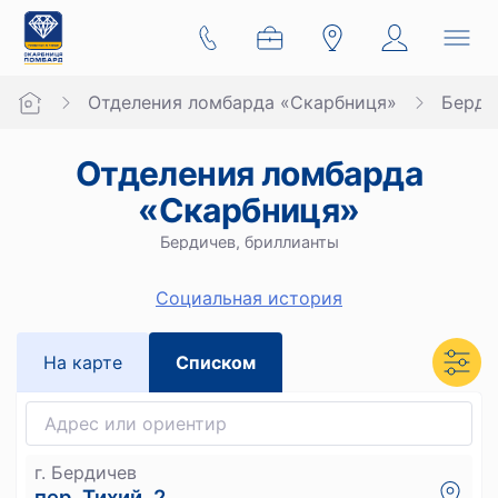
Отделения ломбарда «Скарбниця»
Берди
Отделения ломбарда
«Скарбниця»
Бердичев, бриллианты
Социальная история
На карте
Списком
г. Бердичев
пер. Тихий, 2