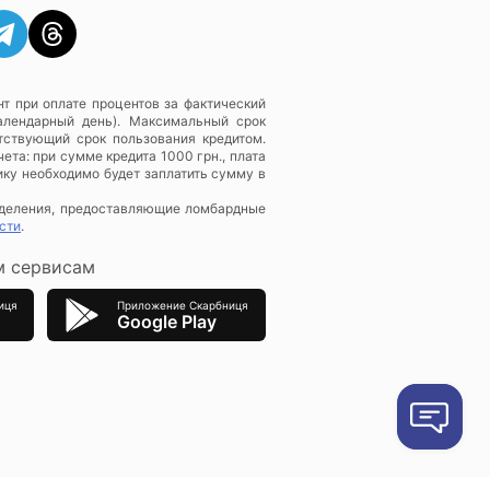
т при оплате процентов за фактический
алендарный день). Максимальный срок
тствующий срок пользования кредитом.
ета: при сумме кредита 1000 грн., плата
ику необходимо будет заплатить сумму в
зделения, предоставляющие ломбардные
сти
.
м сервисам
иця
Приложение Скарбниця
Google Play