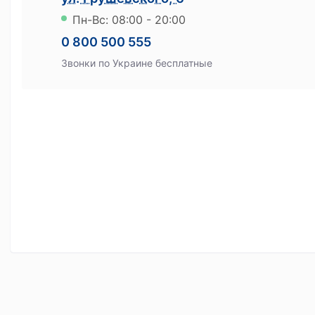
Пн-Вс: 08:00 - 20:00
Сервисы
0 800 500 555
Ломбард онлайн
Звонки по Украине бесплатные
Мобильный ломбард
Хранение ценностей
Бонусная программа
Как получить бонусы
На что можно потратить бонусы