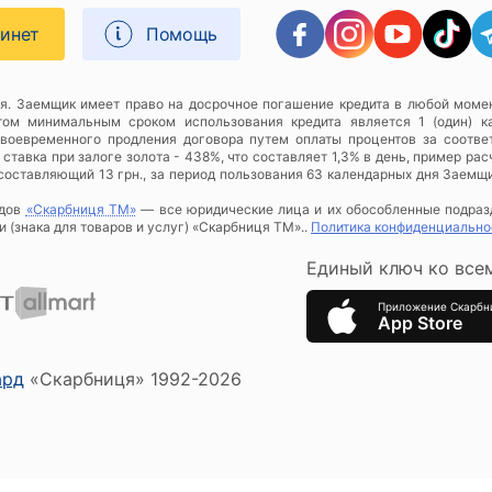
бинет
Помощь
я. Заемщик имеет право на досрочное погашение кредита в любой момен
этом минимальным сроком использования кредита является 1 (один) к
своевременного продления договора путем оплаты процентов за соотве
тавка при залоге золота - 438%, что составляет 1,3% в день, пример расч
, составляющий 13 грн., за период пользования 63 календарных дня Заемщ
рдов
«Скарбниця ТМ»
— все юридические лица и их обособленные подра
 (знака для товаров и услуг) «Скарбниця ТМ»..
Политика конфиденциально
Единый ключ ко все
Приложение Скарбн
App Store
ард
«Скарбниця» 1992-2026