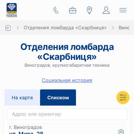
Отделения ломбарда «Скарбниця»
Виног
Отделения ломбарда
«Скарбниця»
Виноградов, крупногабаритная техника
Социальная история
На карте
Списком
г. Виноградов
ул. Мира, 28