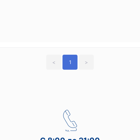
<
1
>