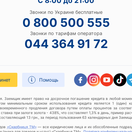
С 8:00 до 21:00
Звонки по Украине бесплатные
0 800 500 555
Звонки по тарифам оператора
044 364 91 72
бинет
Помощь
я. Заемщик имеет право на досрочное погашение кредита в любой момен
этом минимальным сроком использования кредита является 1 (один) к
своевременного продления договора путем оплаты процентов за соотве
тавка при залоге золота - 438%, что составляет 1,3% в день, пример расч
, составляющий 13 грн., за период пользования 63 календарных дня Заемщ
рдов
«Скарбниця ТМ»
— все юридические лица и их обособленные подра
 (знака для товаров и услуг) «Скарбниця ТМ»..
Политика конфиденциально