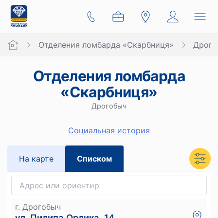
Отделения ломбарда «Скарбниця»
Дрого
Отделения ломбарда
«Скарбниця»
Дрогобыч
Социальная история
На карте
Списком
г. Дрогобыч
ул. Пилипа Орлика, 14